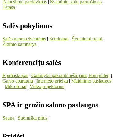
išsinešimui pardavimas
|
Šventinių stalų paruošimas
|
Terasa
|
Salės pokyliams
Salės nuoma šventėms
|
Seminarai
|
Šventiniai stalai
|
Židinio kambarys
|
Konferencijų salės
Epidiaskopas
|
Galimybė pakrauti nešiojamą kompiuterį
|
Garso aparatūra
|
Interneto prieiga
|
Maitinimo paslaugos
|
Mikrofonai
|
Videoprojektorius
|
SPA ir grožio salono paslaugos
Sauna
|
Suomiška pirtis
|
Pridėti