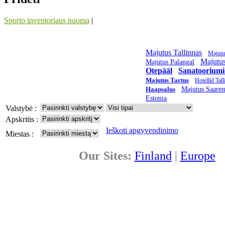
Sporto inventoriaus nuoma
|
Majutus Tallinnas
Majutu
Majutus
Majutus Palangal
Otepääl
Sanatoorium
Majutus Tartus
Hotellid Tall
Haapsalus
Majutus Saare
Estonia
Valstybė :
Apskritis :
Ieškoti apgyvendinimo
Miestas :
Our Sites:
Finland
|
Europe