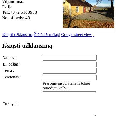
Viljandimaa
Estija
Tel.:+372 5103938
No. of beds: 40
Išsiųsti užklausimą
Žiūrėti žemėlapį
Google street view
Išsiųsti užklausimą
Vardas :
El. paštas :
Tema :
Telefonas :
Prašome rašyti viena iš toliau
nurodytų kalbų: :
Turinys :