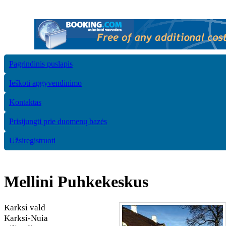
Pagrindinis puslapis
Ieškoti apgyvendinimo
Kontaktas
Prisijungti prie duomenų bazės
Užsiregistruoti
Mellini Puhkekeskus
Karksi vald
Karksi-Nuia