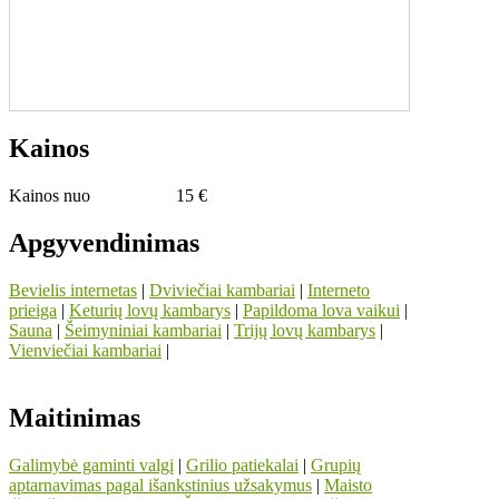
Kainos
Kainos nuo
15 €
Apgyvendinimas
Bevielis internetas
|
Dviviečiai kambariai
|
Interneto
prieiga
|
Keturių lovų kambarys
|
Papildoma lova vaikui
|
Sauna
|
Šeimyniniai kambariai
|
Trijų lovų kambarys
|
Vienviečiai kambariai
|
Maitinimas
Galimybė gaminti valgį
|
Grilio patiekalai
|
Grupių
aptarnavimas pagal išankstinius užsakymus
|
Maisto