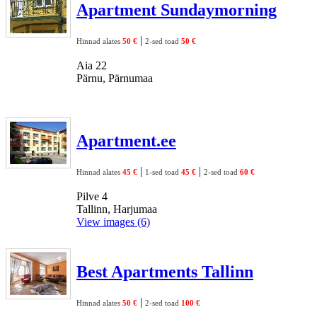
Apartment Sundaymorning
|
Hinnad alates
50 €
2-sed toad
50 €
Aia 22
Pärnu, Pärnumaa
Apartment.ee
|
|
Hinnad alates
45 €
1-sed toad
45 €
2-sed toad
60 €
Pilve 4
Tallinn, Harjumaa
View images (6)
Best Apartments Tallinn
|
Hinnad alates
50 €
2-sed toad
100 €