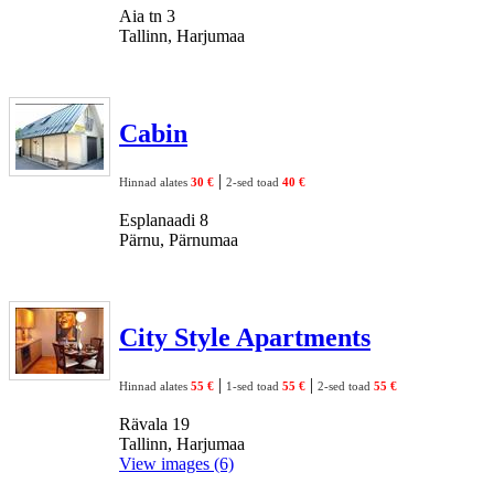
Aia tn 3
Tallinn, Harjumaa
Cabin
|
Hinnad alates
30 €
2-sed toad
40 €
Esplanaadi 8
Pärnu, Pärnumaa
City Style Apartments
|
|
Hinnad alates
55 €
1-sed toad
55 €
2-sed toad
55 €
Rävala 19
Tallinn, Harjumaa
View images (6)