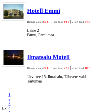
Hotell Emmi
|
|
Hinnad alates
60 €
1-sed toad
60 €
2-sed toad
74 €
Laine 2
Pärnu, Pärnumaa
Ilmatsalu Motell
|
|
Hinnad alates
27 €
1-sed toad
27 €
2-sed toad
40 €
Järve tee 15, Ilmatsalu, Tähtvere vald
Tartumaa
1
2
3
Lk :
4