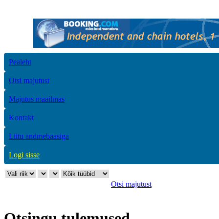
Pealeht
Otsi majutust
Majutus maailmas
Kontakt
Liitu andmebaasiga
Logi sisse
Otsi majutust
Otsingu tulemused