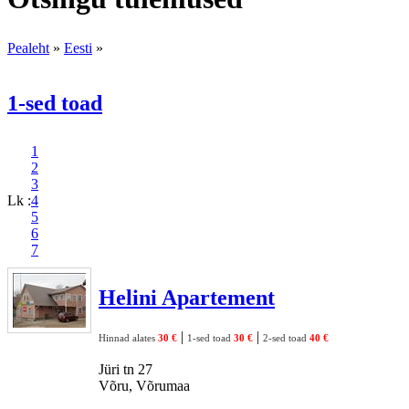
Pealeht
»
Eesti
»
1-sed toad
1
2
3
Lk :
4
5
6
7
Helini Apartement
|
|
Hinnad alates
30 €
1-sed toad
30 €
2-sed toad
40 €
Jüri tn 27
Võru, Võrumaa