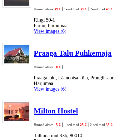
|
|
Hinnad alates
39 €
1-sed toad
39 €
2-sed toad
49 €
Ringi 50-1
Pärnu, Pärnumaa
View images (6)
Praaga Talu Puhkemaja
|
Hinnad alates
10 €
Praaga talu, Lääneotsa küla, Prangli saar
Harjumaa
View images (6)
Milton Hostel
|
|
Hinnad alates
15 €
1-sed toad
25 €
2-sed toad
35 €
Tallinna mnt 93b, 80010