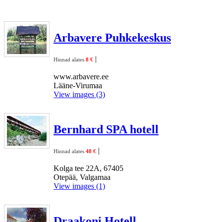
Arbavere Puhkekeskus
|
Hinnad alates
8 €
www.arbavere.ee
Lääne-Virumaa
View images (3)
Bernhard SPA hotell
|
Hinnad alates
48 €
Kolga tee 22A, 67405
Otepää, Valgamaa
View images (1)
Draakoni Hotell