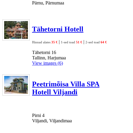
Pärnu, Pärnumaa
Tähetorni Hotell
|
|
Hinnad alates
35 €
1-sed toad
51 €
2-sed toad
64 €
Tähetorni 16
Tallinn, Harjumaa
View images (6)
Peetrimõisa Villa SPA
Hotell Viljandi
Pirni 4
Viljandi, Viljandimaa