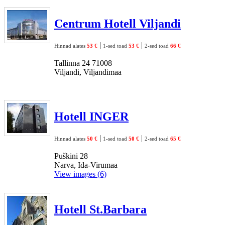
Centrum Hotell Viljandi
|
|
Hinnad alates
53 €
1-sed toad
53 €
2-sed toad
66 €
Tallinna 24 71008
Viljandi, Viljandimaa
Hotell INGER
|
|
Hinnad alates
50 €
1-sed toad
50 €
2-sed toad
65 €
Puškini 28
Narva, Ida-Virumaa
View images (6)
Hotell St.Barbara