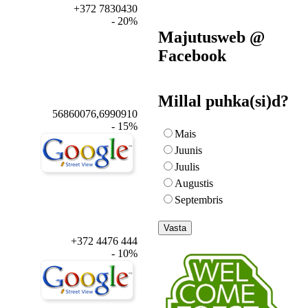
+372 7830430
- 20%
Majutusweb @
Facebook
Millal puhka(si)d?
56860076,6990910
- 15%
Mais
Juunis
Juulis
Augustis
Septembris
+372 4476 444
- 10%