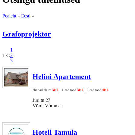
Pealeht
»
Eesti
»
Grafoprojektor
1
Lk :
2
3
Helini Apartement
|
|
Hinnad alates
30 €
1-sed toad
30 €
2-sed toad
40 €
Jüri tn 27
Võru, Võrumaa
Hotell Tamula