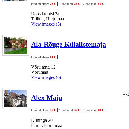
|
|
Hinnad alates
78 €
1-sed toad
78 €
2-sed toad
84 €
Roosikrantsi 2a
Tallinn, Harjumaa
View images (5)
Ala-Rõuge Külalistemaja
|
Hinnad alates
14 €
Võru mnt. 12
Võrumaa
View images (6)
+37
Alex Maja
|
|
Hinnad alates
76 €
1-sed toad
76 €
2-sed toad
98 €
Kuninga 20
Pärnu, Pärnumaa