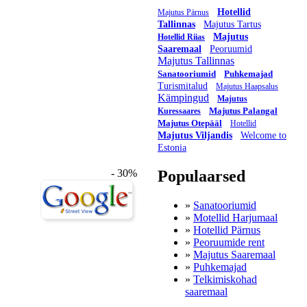
Hotellid
Majutus Pärnus
Tallinnas
Majutus Tartus
Majutus
Hotellid Riias
Saaremaal
Peoruumid
Majutus Tallinnas
Sanatooriumid
Puhkemajad
Turismitalud
Majutus Haapsalus
Kämpingud
Majutus
Majutus Palangal
Kuressaares
Majutus Otepääl
Hotellid
Majutus Viljandis
Welcome to
Estonia
- 30%
Populaarsed
»
Sanatooriumid
»
Motellid Harjumaal
»
Hotellid Pärnus
»
Peoruumide rent
»
Majutus Saaremaal
»
Puhkemajad
»
Telkimiskohad
saaremaal