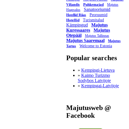
Puhkemajad
Viljandis
Majutus
Sanatooriumid
Haapsalus
Peoruumid
Hotellid Riias
Hotellid
Turismitalud
Kämpingud
Majutus
Kuressaares
Majutus
Otepääl
Majutus Tallinnas
Majutus Saaremaal
Majutus
Welcome to Estonia
Tartus
Popular searches
»
Kempingi-Lietuva
»
Kaimo Turizmo
Sodybos Latvijoje
»
Kempingai-Latvijoje
Majutusweb @
Facebook