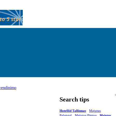
yvendinimo
Search tips
Hotellid Tallinnas
Majutus
Palangal
Majutus Pärnus
Majutus