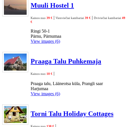
Muuli Hostel 1
|
|
Kainos nuo
39 €
Vienviečiai kambariai
39 €
Dviviečiai kambariai
49
€
Ringi 50-1
Pärnu, Pärnumaa
View images (6)
Praaga Talu Puhkemaja
|
Kainos nuo
10 €
Praaga talu, Lääneotsa küla, Prangli saar
Harjumaa
View images (6)
Torni Talu Holiday Cottages
|
Kainos nuo
130 €