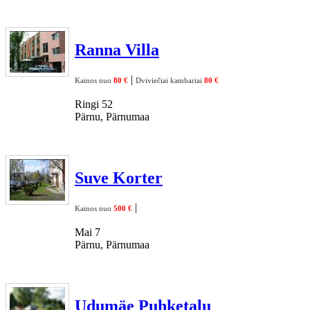
Ranna Villa
|
Kainos nuo
80 €
Dviviečiai kambariai
80 €
Ringi 52
Pärnu, Pärnumaa
Suve Korter
|
Kainos nuo
500 €
Mai 7
Pärnu, Pärnumaa
Udumäe Puhketalu