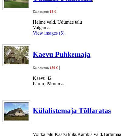
|
Kainos nuo
13 €
Helme vald, Udumäe talu
Valgamaa
View images (5)
Kaevu Puhkemaja
|
Kainos nuo
150 €
Kaevu 42
Pärnu, Pärnumaa
Külalistemaja Tõllaratas
Voitka talu,Kaatsi küla,Kambja vald,Tartumaa