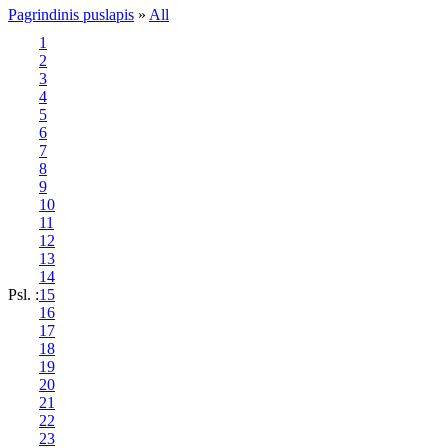
Pagrindinis puslapis
»
All
1
2
3
4
5
6
7
8
9
10
11
12
13
14
Psl. :
15
16
17
18
19
20
21
22
23