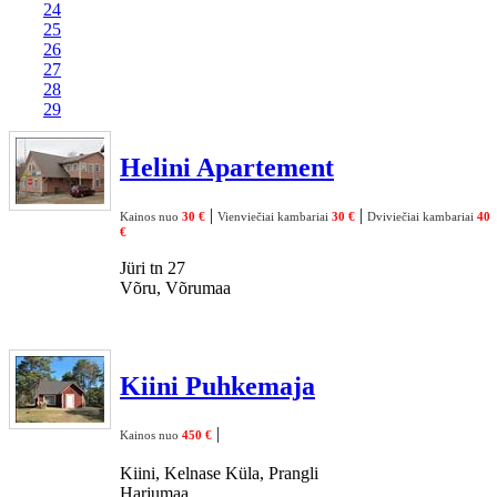
24
25
26
27
28
29
Helini Apartement
|
|
Kainos nuo
30 €
Vienviečiai kambariai
30 €
Dviviečiai kambariai
40
€
Jüri tn 27
Võru, Võrumaa
Kiini Puhkemaja
|
Kainos nuo
450 €
Kiini, Kelnase Küla, Prangli
Harjumaa