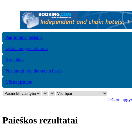
Pagrindinis puslapis
Ieškoti apgyvendinimo
Kontaktas
Prisijungti prie duomenų bazės
Užsiregistruoti
Ieškoti apg
Paieškos rezultatai