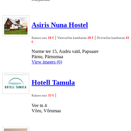
Asiris Nuna Hostel
|
|
Kainos nuo
10 €
Vienviečiai kambariai
20 €
Dviviečiai kambariai
41
€
Nurme tee 15, Audru vald, Papsaare
Pärnu, Pärnumaa
View images (6)
Hotell Tamula
|
Kainos nuo
35 €
Vee tn 4
Võru, Võrumaa