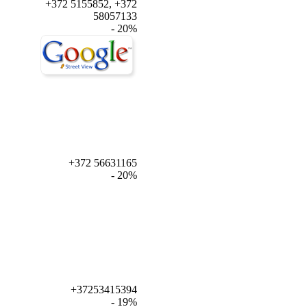
+372 5155852, +372
58057133
- 20%
+372 56631165
- 20%
+37253415394
- 19%