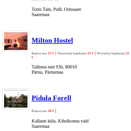
Torni Talu, Pulli, Orissaare
Saaremaa
Milton Hostel
|
|
Kainos nuo
15 €
Vienviečiai kambariai
25 €
Dviviečiai kambariai
35
€
Tallinna mnt 93b, 80010
Pärnu, Pärnumaa
Pidula Forell
|
Kainos nuo
20 €
Kallaste küla, Kihelkonna vald
Saaremaa