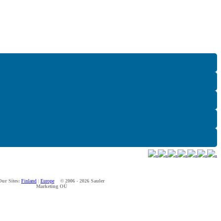
Our Sites:
Finland
|
Europe
© 2006 - 2026 Sauler
Marketing OÜ