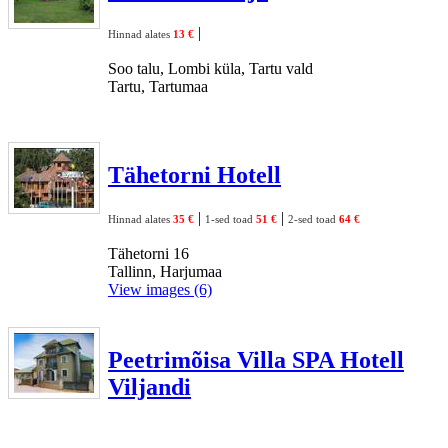
|
Hinnad alates
13 €
Soo talu, Lombi küla, Tartu vald
Tartu, Tartumaa
Tähetorni Hotell
|
|
Hinnad alates
35 €
1-sed toad
51 €
2-sed toad
64 €
Tähetorni 16
Tallinn, Harjumaa
View images (6)
Peetrimõisa Villa SPA Hotell
Viljandi