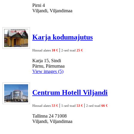
Pirni 4
Viljandi, Viljandimaa
Karja kodumajutus
|
Hinnad alates
10 €
2-sed toad
25 €
Karja 15, Sindi
Pärnu, Pärnumaa
View images (5)
Centrum Hotell Viljandi
|
|
Hinnad alates
53 €
1-sed toad
53 €
2-sed toad
66 €
Tallinna 24 71008
Viljandi, Viljandimaa