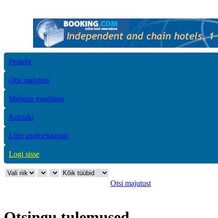
Pealeht
Otsi majutust
Majutus maailmas
Kontakt
Liitu andmebaasiga
Logi sisse
Otsi majutust
Otsingu tulemused