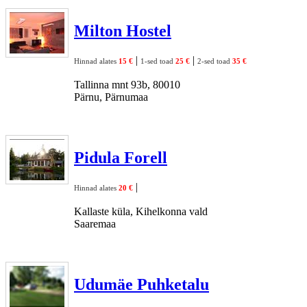
Milton Hostel
|
|
Hinnad alates
15 €
1-sed toad
25 €
2-sed toad
35 €
Tallinna mnt 93b, 80010
Pärnu, Pärnumaa
Pidula Forell
|
Hinnad alates
20 €
Kallaste küla, Kihelkonna vald
Saaremaa
Udumäe Puhketalu