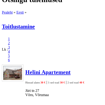
Pealeht
»
Eesti
»
Toitlustamine
1
2
3
Lk :
4
5
6
Helini Apartement
|
|
Hinnad alates
30 €
1-sed toad
30 €
2-sed toad
40 €
Jüri tn 27
Võru, Võrumaa