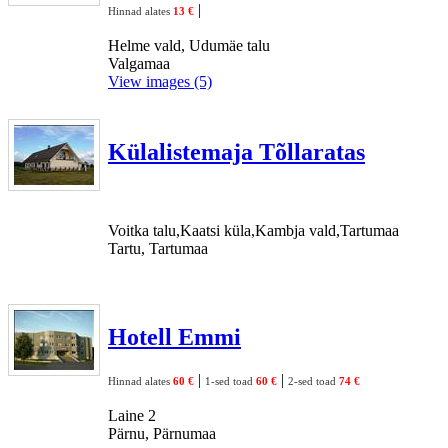
|
Hinnad alates
13 €
Helme vald, Udumäe talu
Valgamaa
View images (5)
Külalistemaja Tõllaratas
Voitka talu,Kaatsi küla,Kambja vald,Tartumaa
Tartu, Tartumaa
Hotell Emmi
|
|
Hinnad alates
60 €
1-sed toad
60 €
2-sed toad
74 €
Laine 2
Pärnu, Pärnumaa