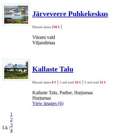
Järveveere Puhkekeskus
|
Hinnad alates
250 €
Viiratsi vald
Viljandimaa
Kallaste Talu
|
|
Hinnad alates
0 €
1-sed toad
16 €
2-sed toad
32 €
Kallaste Talu, Padise, Harjumaa
Harjumaa
View images (6)
1
2
3
Lk :
4