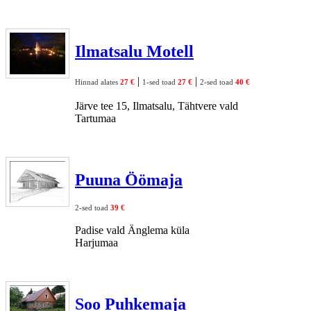
Ilmatsalu Motell
|
|
Hinnad alates
27 €
1-sed toad
27 €
2-sed toad
40 €
Järve tee 15, Ilmatsalu, Tähtvere vald
Tartumaa
Puuna Öömaja
2-sed toad
39 €
Padise vald Änglema küla
Harjumaa
Soo Puhkemaja