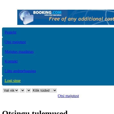
Pealeht
Otsi majutust
Majutus maailmas
Kontakt
Liitu andmebaasiga
Logi sisse
Otsi majutust
Otsingu tulemused