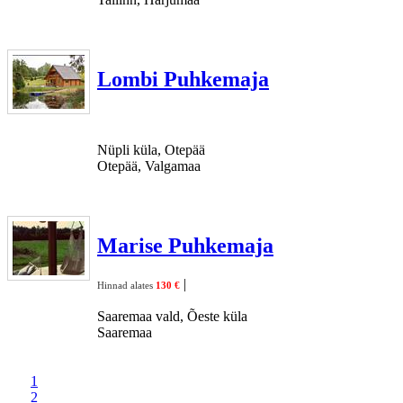
Lombi Puhkemaja
Nüpli küla, Otepää
Otepää, Valgamaa
Marise Puhkemaja
|
Hinnad alates
130 €
Saaremaa vald, Õeste küla
Saaremaa
1
2