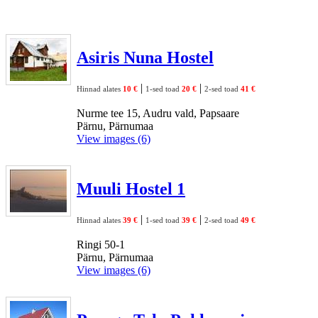
Asiris Nuna Hostel
|
|
Hinnad alates
10 €
1-sed toad
20 €
2-sed toad
41 €
Nurme tee 15, Audru vald, Papsaare
Pärnu, Pärnumaa
View images (6)
Muuli Hostel 1
|
|
Hinnad alates
39 €
1-sed toad
39 €
2-sed toad
49 €
Ringi 50-1
Pärnu, Pärnumaa
View images (6)