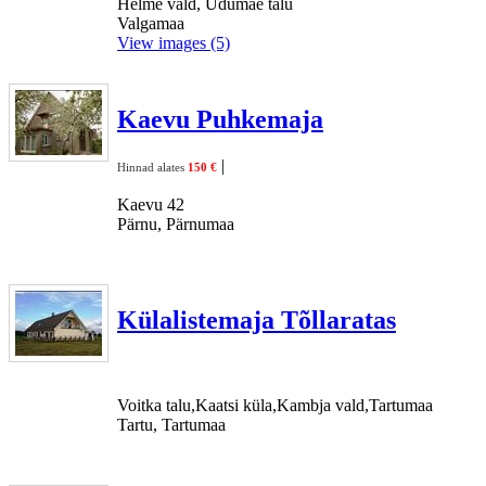
Helme vald, Udumäe talu
Valgamaa
View images (5)
Kaevu Puhkemaja
|
Hinnad alates
150 €
Kaevu 42
Pärnu, Pärnumaa
Külalistemaja Tõllaratas
Voitka talu,Kaatsi küla,Kambja vald,Tartumaa
Tartu, Tartumaa