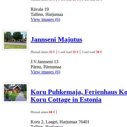
Rävala 19
Tallinn, Harjumaa
View images (6)
Jannseni Majutus
|
|
Hinnad alates
35 €
1-sed toad
35 €
2-sed toad
50 €
J.V.Jannseni 13
Pärnu, Pärnumaa
View images (6)
Koru Puhkemaja, Ferienhaus Ko
Koru Cottage in Estonia
|
Hinnad alates
60 €
Koru 2, Laagri, Harjumaa 76401
Tallinn, Harjumaa