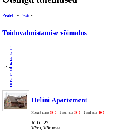
Pealeht
»
Eesti
»
Toiduvalmistamise võimalus
1
2
3
4
Lk :
5
6
7
8
Helini Apartement
|
|
Hinnad alates
30 €
1-sed toad
30 €
2-sed toad
40 €
Jüri tn 27
Võru, Võrumaa