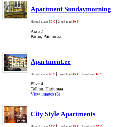
Apartment Sundaymorning
|
Hinnad alates
50 €
2-sed toad
50 €
Aia 22
Pärnu, Pärnumaa
Apartment.ee
|
|
Hinnad alates
45 €
1-sed toad
45 €
2-sed toad
60 €
Pilve 4
Tallinn, Harjumaa
View images (6)
City Style Apartments
|
|
Hinnad alates
55 €
1-sed toad
55 €
2-sed toad
55 €