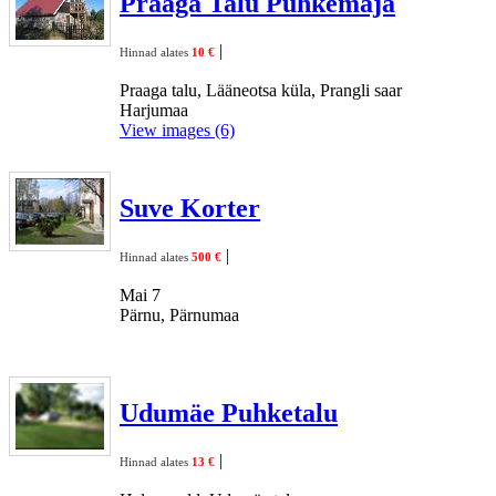
Praaga Talu Puhkemaja
|
Hinnad alates
10 €
Praaga talu, Lääneotsa küla, Prangli saar
Harjumaa
View images (6)
Suve Korter
|
Hinnad alates
500 €
Mai 7
Pärnu, Pärnumaa
Udumäe Puhketalu
|
Hinnad alates
13 €