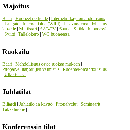
Majoitus
Baari
|
Huoneet perheille
|
Internetin käyttömahdollisuus
|
Langaton internettialue (WIFI)
|
Lisävuodemahdollisuus
lapselle
|
Minibaari
|
SAT-TV
|
Sauna
|
Suihku huoneessä
|
Sviitti
|
Tallelokero
|
WC huoneessä
|
Ruokailu
Baari
|
Mahdollisuus ostaa ruokaa mukaan
|
Pitopalvelutarjoilujen valmistus
|
Ruoantekomahdollisuus
|
Ulko-terassi
|
Juhlatilat
Biljardi
|
Juhlatilojen käyttö
|
Pitopalvelut
|
Seminaarit
|
Takkahuone
|
Konferenssin tilat