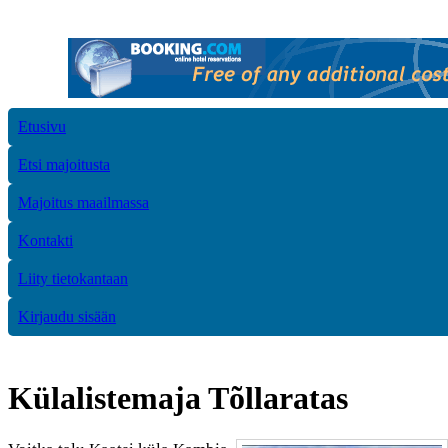
Etusivu
Etsi majoitusta
Majoitus maailmassa
Kontakti
Liity tietokantaan
Kirjaudu sisään
Külalistemaja Tõllaratas