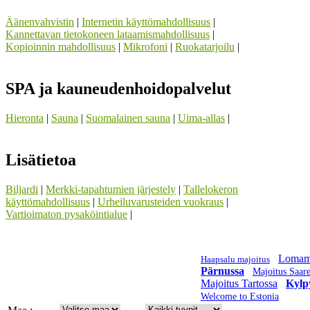
Äänenvahvistin
|
Internetin käyttömahdollisuus
|
Kannettavan tietokoneen lataamismahdollisuus
|
Kopioinnin mahdollisuus
|
Mikrofoni
|
Ruokatarjoilu
|
SPA ja kauneudenhoidopalvelut
Hieronta
|
Sauna
|
Suomalainen sauna
|
Uima-allas
|
Lisätietoa
Biljardi
|
Merkki-tapahtumien järjestely
|
Tallelokeron
käyttömahdollisuus
|
Urheiluvarusteiden vuokraus
|
Vartioimaton pysaköintialue
|
Lomam
Haapsalu majoitus
Pärnussa
Majoitus Saar
Majoitus Tartossa
Kylp
Welcome to Estonia