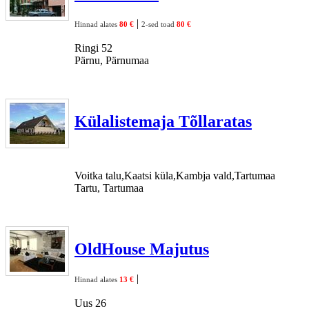
|
Hinnad alates
80 €
2-sed toad
80 €
Ringi 52
Pärnu, Pärnumaa
Külalistemaja Tõllaratas
Voitka talu,Kaatsi küla,Kambja vald,Tartumaa
Tartu, Tartumaa
OldHouse Majutus
|
Hinnad alates
13 €
Uus 26