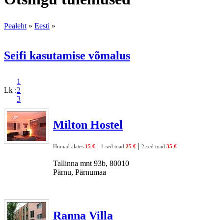
Pealeht
»
Eesti
»
Seifi kasutamise võmalus
1
Lk :
2
3
Milton Hostel
|
|
Hinnad alates
15 €
1-sed toad
25 €
2-sed toad
35 €
Tallinna mnt 93b, 80010
Pärnu, Pärnumaa
Ranna Villa