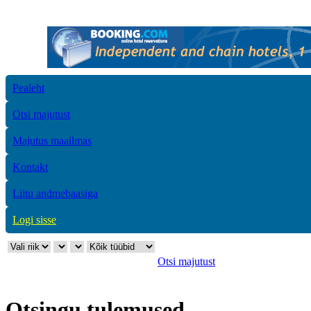
Pealeht
Otsi majutust
Majutus maailmas
Kontakt
Liitu andmebaasiga
Logi sisse
Otsi majutust
Otsingu tulemused