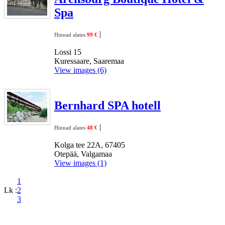
Spa
|
Hinnad alates
99 €
Lossi 15
Kuressaare, Saaremaa
View images (6)
Bernhard SPA hotell
|
Hinnad alates
48 €
Kolga tee 22A, 67405
Otepää, Valgamaa
View images (1)
1
Lk :
2
3