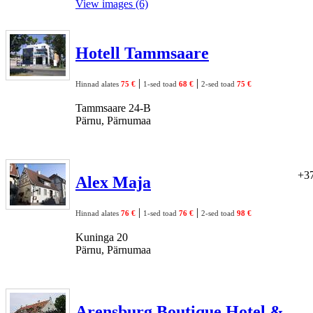
View images (6)
Hotell Tammsaare
|
|
Hinnad alates
75 €
1-sed toad
68 €
2-sed toad
75 €
Tammsaare 24-B
Pärnu, Pärnumaa
+37
Alex Maja
|
|
Hinnad alates
76 €
1-sed toad
76 €
2-sed toad
98 €
Kuninga 20
Pärnu, Pärnumaa
Arensburg Boutique Hotel &