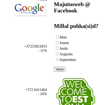
Majutusweb @
Facebook
Millal puhka(si)d?
Mais
Juunis
+37253921853
Juulis
- 11%
Augustis
Septembris
+372 6411464
- 10%