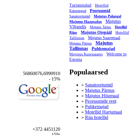
Turismitalud
Hotellid
Peoruumid
Kämpingud
Sanatooriumid
Majutus Palangal
Majutus
Majutus Haapsalus
Viljandis
Majutus Tartus
Hotellid
Majutus Otepääl
Hotellid
Riias
Tallinnas
Majutus Saaremaal
Majutus
Majutus Pärnus
Tallinnas
Puhkemajad
Majutus Kuressaares
Welcome to
Estonia
Populaarsed
56860076,6990910
- 15%
»
Sanatooriumid
»
Majutus Pärnus
»
Majutus Hiiumaal
»
Peoruumide rent
»
Puhkemajad
»
Motellid Harjumaal
»
Riia hotellid
+372 4451120
- 15%