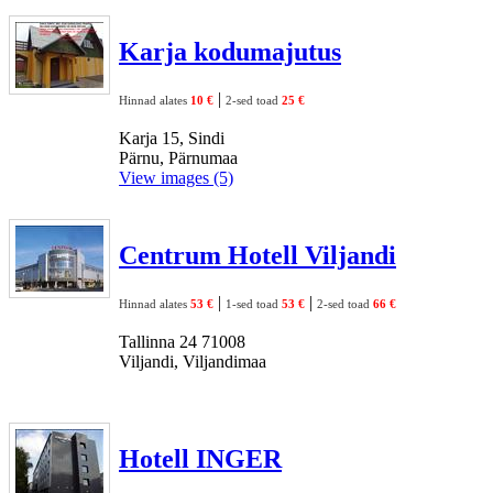
Karja kodumajutus
|
Hinnad alates
10 €
2-sed toad
25 €
Karja 15, Sindi
Pärnu, Pärnumaa
View images (5)
Centrum Hotell Viljandi
|
|
Hinnad alates
53 €
1-sed toad
53 €
2-sed toad
66 €
Tallinna 24 71008
Viljandi, Viljandimaa
Hotell INGER