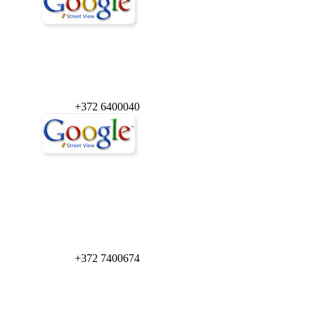
+372 6400040
+372 7400674