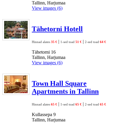
Tallinn, Harjumaa
View images (6)
Tähetorni Hotell
|
|
Hinnad alates
35 €
1-sed toad
51 €
2-sed toad
64 €
Tähetorni 16
Tallinn, Harjumaa
View images (6)
Town Hall Square
Apartments in Tallinn
|
|
Hinnad alates
65 €
1-sed toad
65 €
2-sed toad
65 €
Kullassepa 9
Tallinn, Harjumaa