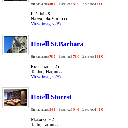
|
|
Hinnad alates
50 €
1-sed toad
50 €
2-sed toad
65 €
Puškini 28
Narva, Ida-Virumaa
View images (6)
Hotell St.Barbara
|
|
Hinnad alates
78 €
1-sed toad
78 €
2-sed toad
84 €
Roosikrantsi 2a
Tallinn, Harjumaa
View images (5)
Hotell Starest
|
|
Hinnad alates
34 €
1-sed toad
34 €
2-sed toad
43 €
Mõisavahe 21
Tartu, Tartumaa