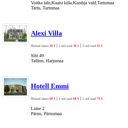
Voitka talu,Kaatsi küla,Kambja vald,Tartumaa
Tartu, Tartumaa
Alexi Villa
|
|
Hinnad alates
30 €
1-sed toad
30 €
2-sed toad
35 €
Sihi 49
Tallinn, Harjumaa
Hotell Emmi
|
|
Hinnad alates
60 €
1-sed toad
60 €
2-sed toad
74 €
Laine 2
Pärnu, Pärnumaa