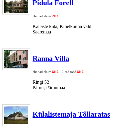
Pidula Forell
|
Hinnad alates
20 €
Kallaste küla, Kihelkonna vald
Saaremaa
Ranna Villa
|
Hinnad alates
80 €
2-sed toad
80 €
Ringi 52
Pärnu, Pärnumaa
Külalistemaja Tõllaratas