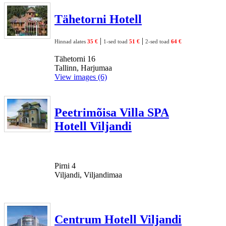
Tähetorni Hotell
|
|
Hinnad alates
35 €
1-sed toad
51 €
2-sed toad
64 €
Tähetorni 16
Tallinn, Harjumaa
View images (6)
Peetrimõisa Villa SPA
Hotell Viljandi
Pirni 4
Viljandi, Viljandimaa
Centrum Hotell Viljandi