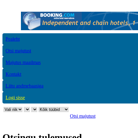
Pealeht
Otsi majutust
Majutus maailmas
Kontakt
Liitu andmebaasiga
Logi sisse
Otsi majutust
Otsingu tulemused