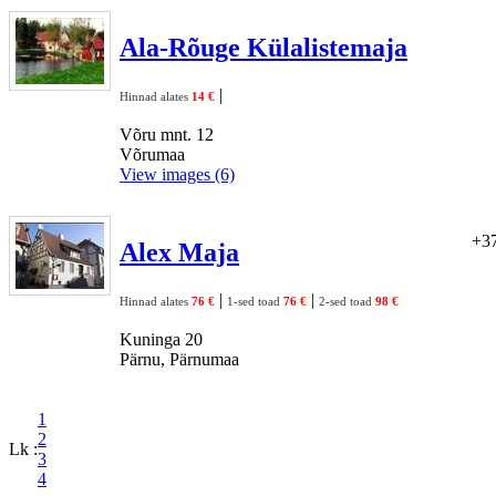
Ala-Rõuge Külalistemaja
|
Hinnad alates
14 €
Võru mnt. 12
Võrumaa
View images (6)
+37
Alex Maja
|
|
Hinnad alates
76 €
1-sed toad
76 €
2-sed toad
98 €
Kuninga 20
Pärnu, Pärnumaa
1
2
Lk :
3
4