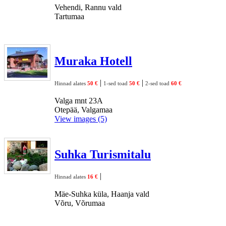
Vehendi, Rannu vald
Tartumaa
Muraka Hotell
|
|
Hinnad alates
50 €
1-sed toad
50 €
2-sed toad
60 €
Valga mnt 23A
Otepää, Valgamaa
View images (5)
Suhka Turismitalu
|
Hinnad alates
16 €
Mäe-Suhka küla, Haanja vald
Võru, Võrumaa