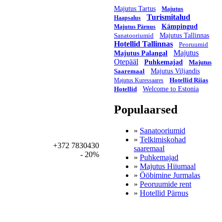
Majutus Tartus
Majutus
Turismitalud
Haapsalus
Kämpingud
Majutus Pärnus
Sanatooriumid
Majutus Tallinnas
Hotellid Tallinnas
Peoruumid
Majutus
Majutus Palangal
Otepääl
Puhkemajad
Majutus
Saaremaal
Majutus Viljandis
Hotellid Riias
Majutus Kuressaares
Hotellid
Welcome to Estonia
Populaarsed
»
Sanatooriumid
»
Telkimiskohad
+372 7830430
saaremaal
- 20%
»
Puhkemajad
»
Majutus Hiiumaal
»
Ööbimine Jurmalas
»
Peoruumide rent
»
Hotellid Pärnus