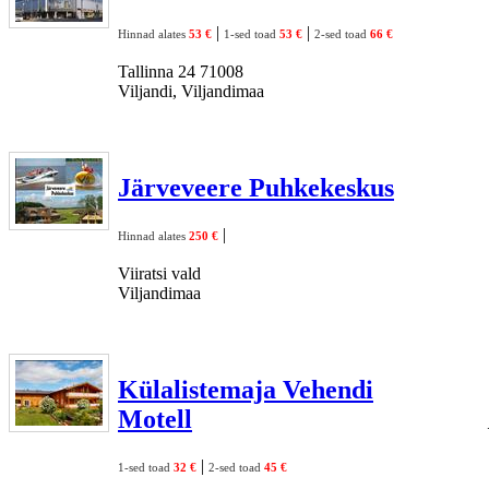
|
|
Hinnad alates
53 €
1-sed toad
53 €
2-sed toad
66 €
Tallinna 24 71008
Viljandi, Viljandimaa
Järveveere Puhkekeskus
|
Hinnad alates
250 €
Viiratsi vald
Viljandimaa
Külalistemaja Vehendi
Motell
|
1-sed toad
32 €
2-sed toad
45 €