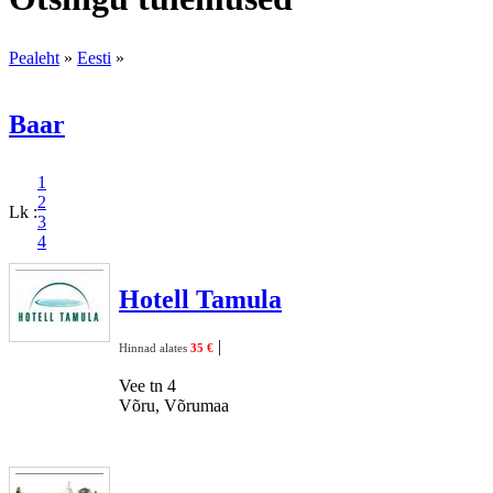
Pealeht
»
Eesti
»
Baar
1
2
Lk :
3
4
Hotell Tamula
|
Hinnad alates
35 €
Vee tn 4
Võru, Võrumaa