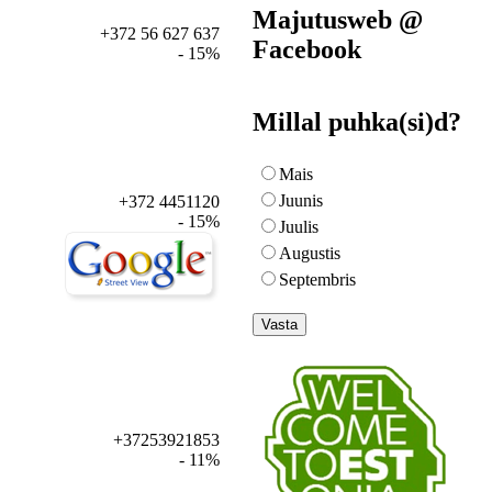
Majutusweb @
+372 56 627 637
Facebook
- 15%
Millal puhka(si)d?
Mais
Juunis
+372 4451120
- 15%
Juulis
Augustis
Septembris
+37253921853
- 11%