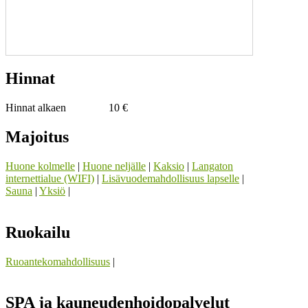
Hinnat
Hinnat alkaen
10 €
Majoitus
Huone kolmelle
|
Huone neljälle
|
Kaksio
|
Langaton
internettialue (WIFI)
|
Lisävuodemahdollisuus lapselle
|
Sauna
|
Yksiö
|
Ruokailu
Ruoantekomahdollisuus
|
SPA ja kauneudenhoidopalvelut