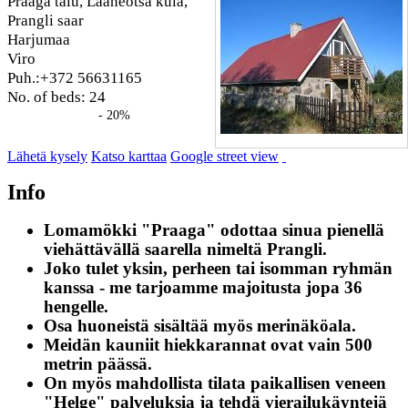
Praaga talu, Lääneotsa küla,
Prangli saar
Harjumaa
Viro
Puh.:+372 56631165
No. of beds: 24
- 20%
Lähetä kysely
Katso karttaa
Google street view
Info
Lomamökki "Praaga" odottaa sinua pienellä
viehättävällä saarella nimeltä Prangli.
Joko tulet yksin, perheen tai isomman ryhmän
kanssa - me tarjoamme majoitusta jopa 36
hengelle.
Osa huoneistä sisältää myös merinäköala.
Meidän kauniit hiekkarannat ovat vain 500
metrin päässä.
On myös mahdollista tilata paikallisen veneen
"Helge" palveluksia ja tehdä vierailukäyntejä