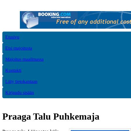
Etusivu
Etsi majoitusta
Majoitus maailmassa
Kontakti
Liity tietokantaan
Kirjaudu sisään
Praaga Talu Puhkemaja