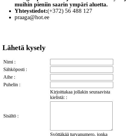
muihin pieniin saarin ympäri aluetta.
Yhteystiedot:
(+372) 56 488 127
praaga@hot.ee
Lähetä kysely
Nimi :
Sähköposti :
Aihe :
Puhelin :
Kirjoittakaa jollakin seuraavista
kielistä: :
Sisältö :
Syöttäkää turvanumero, jonka