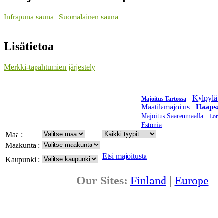
Infrapuna-sauna
|
Suomalainen sauna
|
Lisätietoa
Merkki-tapahtumien järjestely
|
Kylpylä
Majoitus Tartossa
Maatilamajoitus
Haapsa
Majoitus Saarenmaalla
Lom
Estonia
Maa :
Maakunta :
Etsi majoitusta
Kaupunki :
Our Sites:
Finland
|
Europe