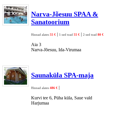
Narva-Jõesuu SPAA &
Sanatoorium
|
|
Hinnad alates
55 €
1-sed toad
55 €
2-sed toad
80 €
Aia 3
Narva-Jõesuu, Ida-Virumaa
Saunaküla SPA-maja
|
Hinnad alates
486 €
Kurvi tee 6, Püha küla, Saue vald
Harjumaa