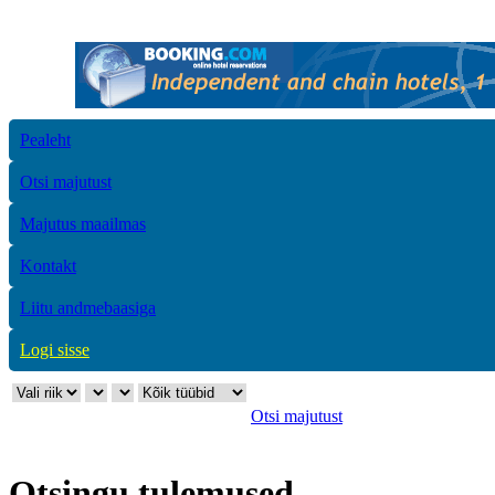
Pealeht
Otsi majutust
Majutus maailmas
Kontakt
Liitu andmebaasiga
Logi sisse
Otsi majutust
Otsingu tulemused