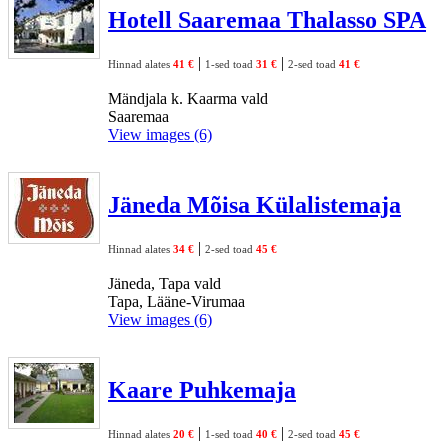
Hotell Saaremaa Thalasso SPA
|
|
Hinnad alates
41 €
1-sed toad
31 €
2-sed toad
41 €
Mändjala k. Kaarma vald
Saaremaa
View images (6)
Jäneda Mõisa Külalistemaja
|
Hinnad alates
34 €
2-sed toad
45 €
Jäneda, Tapa vald
Tapa, Lääne-Virumaa
View images (6)
Kaare Puhkemaja
|
|
Hinnad alates
20 €
1-sed toad
40 €
2-sed toad
45 €