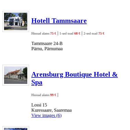
Hotell Tammsaare
|
|
Hinnad alates
75 €
1-sed toad
68 €
2-sed toad
75 €
Tammsaare 24-B
Pärnu, Pärnumaa
Arensburg Boutique Hotel &
Spa
|
Hinnad alates
99 €
Lossi 15
Kuressaare, Saaremaa
View images (6)