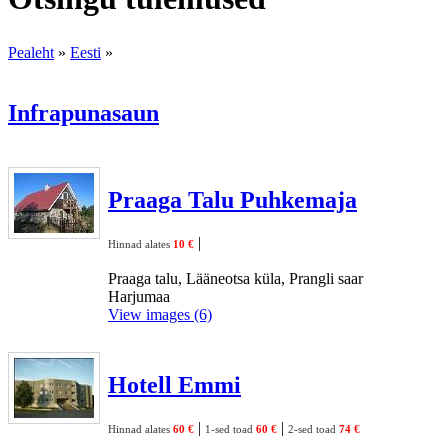
Pealeht
»
Eesti
»
Infrapunasaun
Praaga Talu Puhkemaja
|
Hinnad alates
10 €
Praaga talu, Lääneotsa küla, Prangli saar
Harjumaa
View images (6)
Hotell Emmi
|
|
Hinnad alates
60 €
1-sed toad
60 €
2-sed toad
74 €