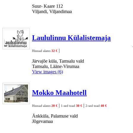
Suur- Kaare 112
Viljandi, Viljandimaa
Laululinnu Külalistemaja
|
Hinnad alates
32 €
Järvajõe küla, Tamsalu vald
Tamsalu, Lääne-Virumaa
View images (6)
Mokko Maahotell
|
|
Hinnad alates
20 €
1-sed toad
30 €
2-sed toad
40 €
Änkküla, Palamuse vald
Jõgevamaa