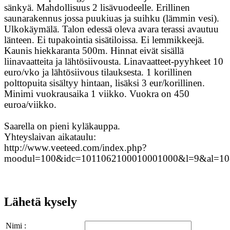
sänkyä. Mahdollisuus 2 lisävuodeelle. Erillinen
saunarakennus jossa puukiuas ja suihku (lämmin vesi).
Ulkokäymälä. Talon edessä oleva avara terassi avautuu
länteen. Ei tupakointia sisätiloissa. Ei lemmikkeejä.
Kaunis hiekkaranta 500m. Hinnat eivät sisällä
liinavaatteita ja lähtösiivousta. Linavaatteet-pyyhkeet 10
euro/vko ja lähtösiivous tilauksesta. 1 korillinen
polttopuita sisältyy hintaan, lisäksi 3 eur/korillinen.
Minimi vuokrausaika 1 viikko. Vuokra on 450
euroa/viikko.
Saarella on pieni kyläkauppa.
Yhteyslaivan aikataulu:
http://www.veeteed.com/index.php?
moodul=100&idc=1011062100010001000&l=9&al=10
Lähetä kysely
Nimi :