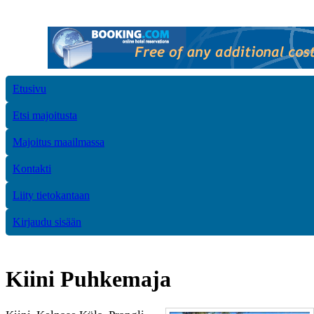
Etusivu
Etsi majoitusta
Majoitus maailmassa
Kontakti
Liity tietokantaan
Kirjaudu sisään
Kiini Puhkemaja