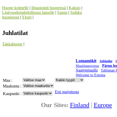
Huone kolmelle
|
Ilmastointi huoneissä
|
Kaksio
|
Lisävuodemahdollisuus lapselle
|
Sauna
|
Suihku
huoneessä
|
Yksiö
|
Juhlatilat
Takkahuone
|
Lomamökit
Juhlatilat
M
Maatilamajoitus
Pärnu hot
Saarenmaalla
Tallinnan H
Welcome to Estonia
Maa :
Maakunta :
Etsi majoitusta
Kaupunki :
Our Sites:
Finland
|
Europe