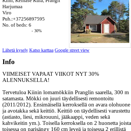
Kiini, Kelnase Küla, Prangli
Harjumaa
Viro
Puh.:+37256897595
No. of beds: 6
- 30%
Lähetä kysely
Katso karttaa
Google street view
Info
VIIMEISET VAPAAT VIIKOT NYT 30%
ALENNUKSELLA!
Tervetuloa Kiinin lomamökkiin Pranglin saarella, 300 m
satamasta. Mökki on juuri täydellisesti remontoitu
(2011/2012). Ensimäisellä kerroksellä on avara olohuone
ja avotakka sekä keittiö. Keittiö on täydellisesti varustettu
(astiasto, liesi, mikrouuni, jääkaappi, veden sekä
kahvikeitin ym.). Toisella kerroksella on 2 huonetta joista
toisessa on parisängy 160 cm leveä ja toisessa 2 erillistä