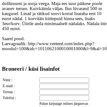
dušširuumi ja sooja veega. Maja ees suur päikese poole
avanev terrass. Kuivkäimla väljas. Ilus liivarand 500 m
kaugusel. Linad ja rätikud soovi korral lisaraha eest 10
eurot nädal. 1 korvitäis küttepuid hinna sees, lisaks
3eur/korv. Üürile anda minimaalselt nädalaks. Nädala üür
450 eurot.
Saarel pood.
Laevagraafik: http://www.veeteed.com/index.php?
moodul=100&idc=1011062100010001000&l=9&al=10
Broneeri / küsi lisainfot
Nimi :
E-mail :
Teema :
Telefon :
Palun kirjutage mõnes järgnevas