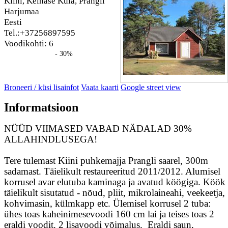
Kiini, Kelnase Küla, Prangli
Harjumaa
Eesti
Tel.:+37256897595
Voodikohti: 6
- 30%
Broneeri / küsi lisainfot
Vaata kaarti
Google street view
Informatsioon
NÜÜD VIIMASED VABAD NÄDALAD 30%
ALLAHINDLUSEGA!
Tere tulemast Kiini puhkemajja Prangli saarel, 300m
sadamast. Täielikult restaureeritud 2011/2012. Alumisel
korrusel avar elutuba kaminaga ja avatud köögiga. Köök
täielikult sisutatud - nõud, pliit, mikrolaineahi, veekeetja,
kohvimasin, külmkapp etc. Ülemisel korrusel 2 tuba:
ühes toas kaheinimesevoodi 160 cm lai ja teises toas 2
eraldi voodit. 2 lisavoodi võimalus. Eraldi saun,