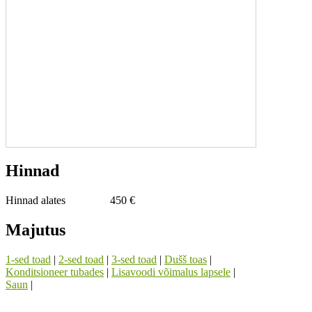
Hinnad
Hinnad alates
450 €
Majutus
1-sed toad
|
2-sed toad
|
3-sed toad
|
Dušš toas
|
Konditsioneer tubades
|
Lisavoodi võimalus lapsele
|
Saun
|