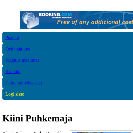
Pealeht
Otsi majutust
Majutus maailmas
Kontakt
Liitu andmebaasiga
Logi sisse
Kiini Puhkemaja