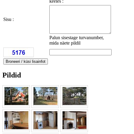
keeles :
Sisu :
Palun sisestage turvanumber,
mida näete pildil
Pildid