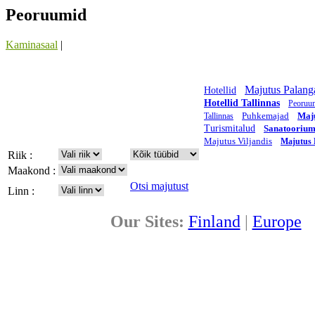
Peoruumid
Kaminasaal
|
Majutus Palang
Hotellid
Hotellid Tallinnas
Peoruu
Puhkemajad
Maj
Tallinnas
Turismitalud
Sanatoorium
Majutus Viljandis
Majutus 
Riik :
Maakond :
Otsi majutust
Linn :
Our Sites:
Finland
|
Europe