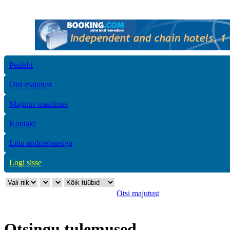
Pealeht
Otsi majutust
Majutus maailmas
Kontakt
Liitu andmebaasiga
Logi sisse
Otsi majutust
Otsingu tulemused