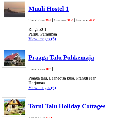
Muuli Hostel 1
|
|
Hinnad alates
39 €
1-sed toad
39 €
2-sed toad
49 €
Ringi 50-1
Pärnu, Pärnumaa
View images (6)
Praaga Talu Puhkemaja
|
Hinnad alates
10 €
Praaga talu, Lääneotsa küla, Prangli saar
Harjumaa
View images (6)
Torni Talu Holiday Cottages
|
Hinnad alates
130 €