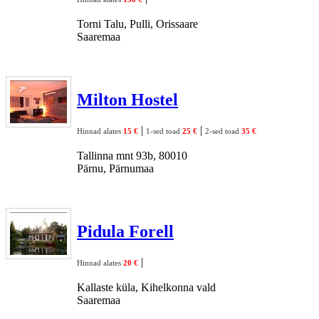
Torni Talu, Pulli, Orissaare
Saaremaa
Milton Hostel
|
|
Hinnad alates
15 €
1-sed toad
25 €
2-sed toad
35 €
Tallinna mnt 93b, 80010
Pärnu, Pärnumaa
Pidula Forell
|
Hinnad alates
20 €
Kallaste küla, Kihelkonna vald
Saaremaa