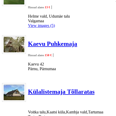
|
Hinnad alates
13 €
Helme vald, Udumäe talu
Valgamaa
View images (5)
Kaevu Puhkemaja
|
Hinnad alates
150 €
Kaevu 42
Pärnu, Pärnumaa
Külalistemaja Tõllaratas
Voitka talu,Kaatsi küla,Kambja vald,Tartumaa