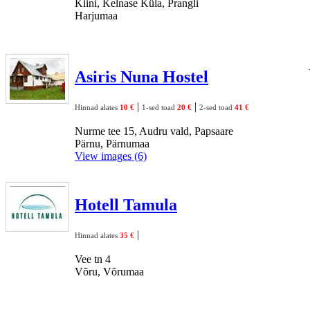
Kiini, Kelnase Küla, Prangli
Harjumaa
Asiris Nuna Hostel
|
|
Hinnad alates
10 €
1-sed toad
20 €
2-sed toad
41 €
Nurme tee 15, Audru vald, Papsaare
Pärnu, Pärnumaa
View images (6)
Hotell Tamula
|
Hinnad alates
35 €
Vee tn 4
Võru, Võrumaa