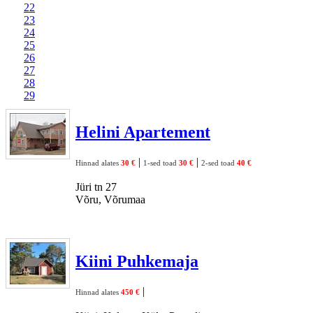
22
23
24
25
26
27
28
29
Helini Apartement
|
|
Hinnad alates
30 €
1-sed toad
30 €
2-sed toad
40 €
Jüri tn 27
Võru, Võrumaa
Kiini Puhkemaja
|
Hinnad alates
450 €