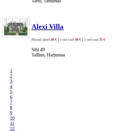
Tartu, Tartumaa
Alexi Villa
|
|
Hinnad alates
30 €
1-sed toad
30 €
2-sed toad
35 €
Sihi 49
Tallinn, Harjumaa
1
2
3
4
5
6
7
8
9
10
11
12