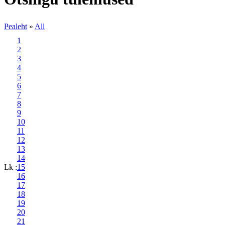
Pealeht
»
All
1
2
3
4
5
6
7
8
9
10
11
12
13
14
Lk :
15
16
17
18
19
20
21