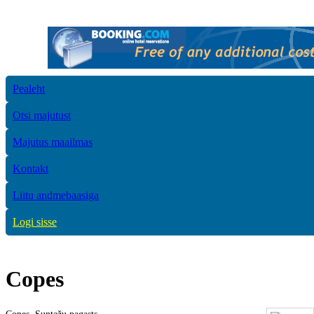
Pealeht
Otsi majutust
Majutus maailmas
Kontakt
Liitu andmebaasiga
Logi sisse
Copes