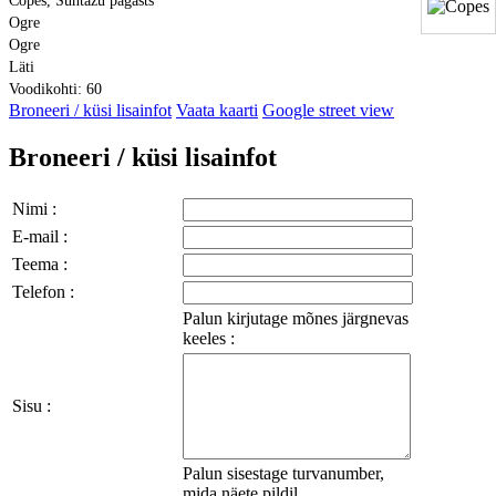
Copes, Suntažu pagasts
Ogre
Ogre
Läti
Voodikohti: 60
Broneeri / küsi lisainfot
Vaata kaarti
Google street view
Broneeri / küsi lisainfot
Nimi :
E-mail :
Teema :
Telefon :
Palun kirjutage mõnes järgnevas
keeles :
Sisu :
Palun sisestage turvanumber,
mida näete pildil