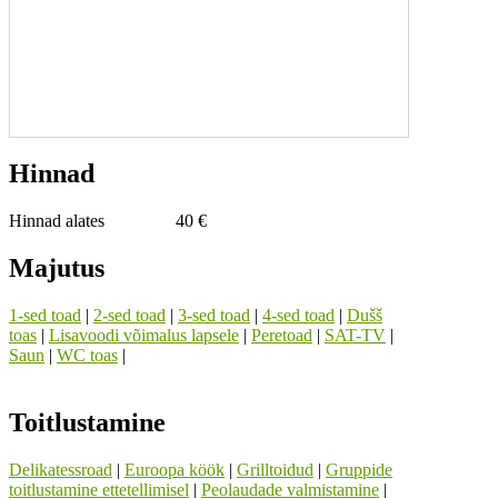
Hinnad
Hinnad alates
40 €
Majutus
1-sed toad
|
2-sed toad
|
3-sed toad
|
4-sed toad
|
Dušš
toas
|
Lisavoodi võimalus lapsele
|
Peretoad
|
SAT-TV
|
Saun
|
WC toas
|
Toitlustamine
Delikatessroad
|
Euroopa köök
|
Grilltoidud
|
Gruppide
toitlustamine ettetellimisel
|
Peolaudade valmistamine
|