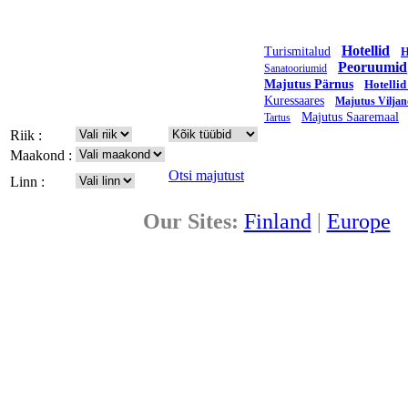
Hotellid
Turismitalud
H
Peoruumid
Sanatooriumid
Majutus Pärnus
Hotellid
Kuressaares
Majutus Viljan
Majutus Saaremaal
Tartus
Riik :
Maakond :
Otsi majutust
Linn :
Our Sites:
Finland
|
Europe