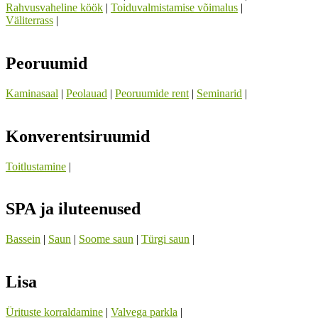
Rahvusvaheline köök
|
Toiduvalmistamise võimalus
|
Väliterrass
|
Peoruumid
Kaminasaal
|
Peolauad
|
Peoruumide rent
|
Seminarid
|
Konverentsiruumid
Toitlustamine
|
SPA ja iluteenused
Bassein
|
Saun
|
Soome saun
|
Türgi saun
|
Lisa
Ürituste korraldamine
|
Valvega parkla
|