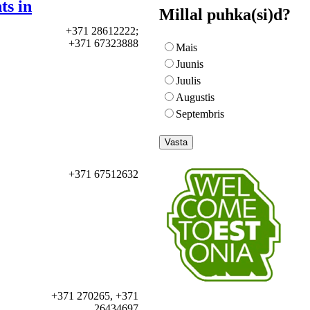
s in
Millal puhka(si)d?
+371 28612222;
+371 67323888
Mais
Juunis
Juulis
Augustis
Septembris
+371 67512632
+371 270265, +371
26434697