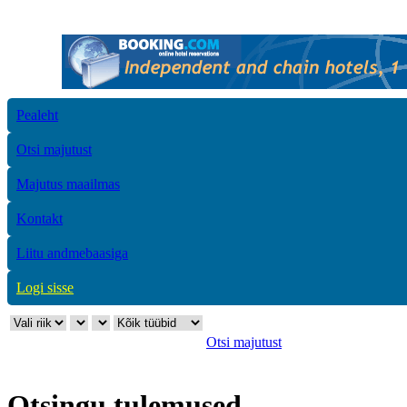
Pealeht
Otsi majutust
Majutus maailmas
Kontakt
Liitu andmebaasiga
Logi sisse
Otsi majutust
Otsingu tulemused