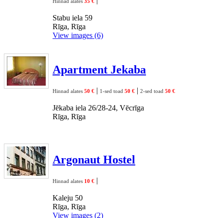
|
Hinnad alates
35 €
Stabu iela 59
Rīga, Rīga
View images (6)
Apartment Jekaba
|
|
Hinnad alates
50 €
1-sed toad
50 €
2-sed toad
50 €
Jēkaba iela 26/28-24, Vēcrīga
Rīga, Rīga
Argonaut Hostel
|
Hinnad alates
10 €
Kaleju 50
Rīga, Rīga
View images (2)