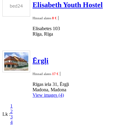
Elisabeth Youth Hostel
|
Hinnad alates
8 €
Elisabetes 103
Rīga, Rīga
Ērgļi
|
Hinnad alates
17 €
Rīgas iela 31, Ērgļi
Madona, Madona
View images (4)
1
2
Lk :
3
4