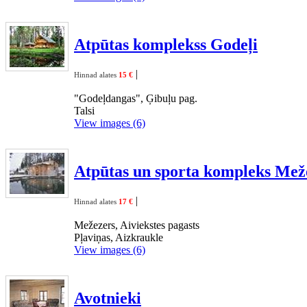
Atpūtas komplekss Godeļi
|
Hinnad alates
15 €
"Godeļdangas", Ģibuļu pag.
Talsi
View images (6)
Atpūtas un sporta kompleks Mež
|
Hinnad alates
17 €
Mežezers, Aiviekstes pagasts
Pļaviņas, Aizkraukle
View images (6)
Avotnieki