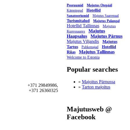
Peoruumid
Majutus Otepääl
Hotellid
Kämpingud
Sanatooriumid
Majutus Saaremaal
Turismitalud
Majutus Palangal
Hotellid Tallinnas
Majutus
Majutus
Kuressaares
Haapsalus
Majutus Pärnus
Majutus Viljandis
Majutus
Tartus
Hotellid
Puhkemajad
Majutus Tallinnas
Riias
Welcome to Estonia
Popular searches
»
Majoitus Pärnussa
+371 29849986,
»
Tarton majoitus
+371 26360325
Majutusweb @
Facebook