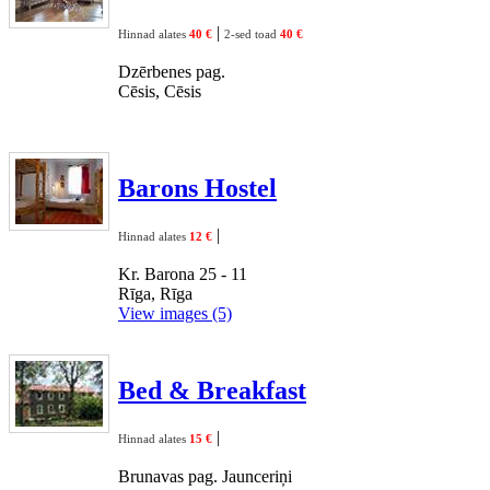
|
Hinnad alates
40 €
2-sed toad
40 €
Dzērbenes pag.
Cēsis, Cēsis
Barons Hostel
|
Hinnad alates
12 €
Kr. Barona 25 - 11
Rīga, Rīga
View images (5)
Bed & Breakfast
|
Hinnad alates
15 €
Brunavas pag. Jaunceriņi