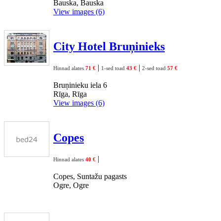
Bauska, Bauska
View images (6)
City Hotel Bruņinieks
|
|
Hinnad alates
71 €
1-sed toad
43 €
2-sed toad
57 €
Bruņinieku iela 6
Rīga, Rīga
View images (6)
Copes
|
Hinnad alates
40 €
Copes, Suntažu pagasts
Ogre, Ogre