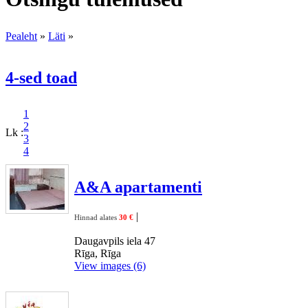
Pealeht
»
Läti
»
4-sed toad
1
2
Lk :
3
4
A&A apartamenti
|
Hinnad alates
30 €
Daugavpils iela 47
Rīga, Rīga
View images (6)