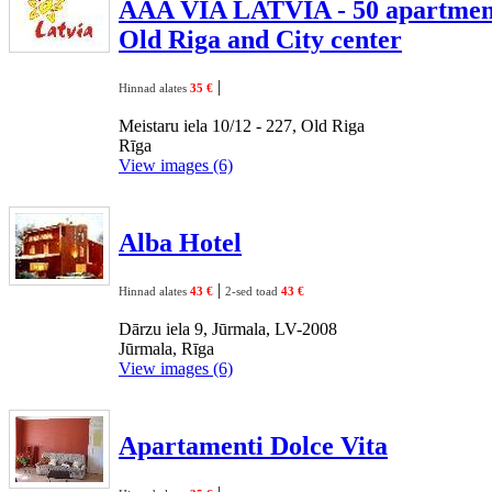
AAA VIA LATVIA - 50 apartment
Old Riga and City center
|
Hinnad alates
35 €
Meistaru iela 10/12 - 227, Old Riga
Rīga
View images (6)
Alba Hotel
|
Hinnad alates
43 €
2-sed toad
43 €
Dārzu iela 9, Jūrmala, LV-2008
Jūrmala, Rīga
View images (6)
Apartamenti Dolce Vita