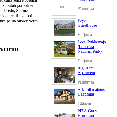
 külastatakse portaali
 külastati portaali ei
Pärnumaa
ti, Leedu, Soome,
kide reisihuvilised
Feyena
itke palun allolev vorm.
Guesthouse
Harjumaa
Leesi Puhkemaja
v vorm
(Lahemaa
National Park)
Harjumaa
Rigi Rent
Apartment
Pärnumaa
Aikarali majutus
Haapsalus
Läänemaa
PIZĀ Guest
House and