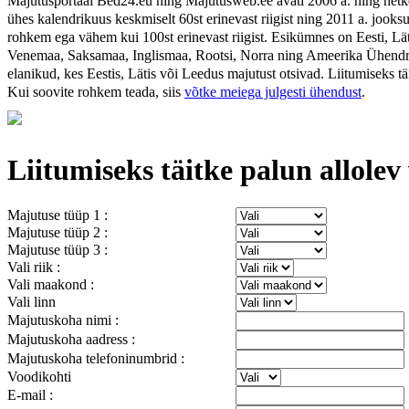
Majutusportaal Bed24.eu ning Majutusweb.ee avati 2006 a. ning hetkel
ühes kalendrikuus keskmiselt 60st erinevast riigist ning 2011 a. jooksul
rohkem ega vähem kui 100st erinevast riigist. Esikümnes on Eesti, Lä
Venemaa, Saksamaa, Inglismaa, Rootsi, Norra ning Ameerika Ühendrii
elanikud, kes Eestis, Lätis või Leedus majutust otsivad. Liitumiseks tä
Kui soovite rohkem teada, siis
võtke meiega julgesti ühendust
.
Liitumiseks täitke palun allole
Majutuse tüüp 1 :
Majutuse tüüp 2 :
Majutuse tüüp 3 :
Vali riik :
Vali maakond :
Vali linn
Majutuskoha nimi :
Majutuskoha aadress :
Majutuskoha telefoninumbrid :
Voodikohti
E-mail :