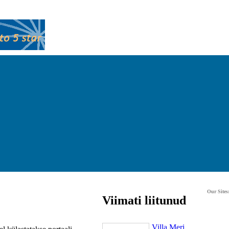
Our Sites
Viimati liitunud
Villa Meri