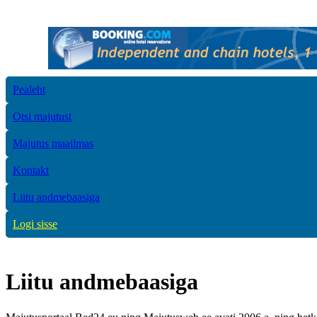
Pealeht
Otsi majutust
Majutus maailmas
Kontakt
Liitu andmebaasiga
Logi sisse
Liitu andmebaasiga