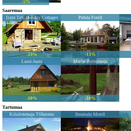
-5%
Saaremaa
Torni Talu Holiday Cottages
Pidula Forell
-19%
-15%
Laasi-Jaani
Marise Puhkemaja
-10%
-10%
Tartumaa
Külalistemaja Tõllaratas
Ilmatsalu Motell