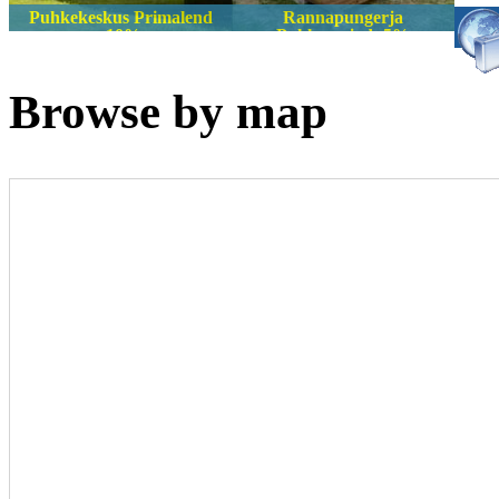
Puhkekeskus Primalend
Rannapungerja
-10%
Puhkemajad -5%
Browse by map