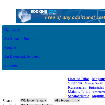
Hauptseite
Suche nach Unterkunft
Kontakt
An Datenbank beitreten
Einloggen
Hotellid Riias
Majutus
Viljandis
Majutus Otepääl
Kuressaares
Turismitalud
Majutus Tartus
Peoruum
Sanatooriumid
Majutus
Staat :