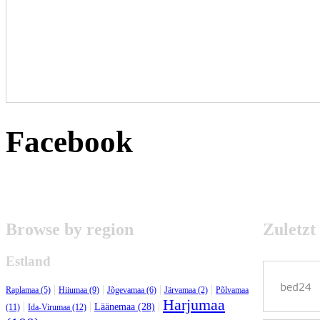
Facebook
Browse by region
Zuletzt
Estland
|
|
|
|
Raplamaa (5)
Hiiumaa (9)
Jõgevamaa (6)
Järvamaa (2)
Põlvamaa
Harjumaa
|
|
|
Läänemaa (28)
(11)
Ida-Virumaa (12)