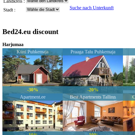
Landkreis :
Suche nach Unterkunft
Stadt :
Bed24.eu discount
Harjumaa
Kiini Puhkemaja
Praaga Talu Puhkemaja
-30%
-20%
Apartment.ee
Best Apartments Tallinn
C
-10%
-10%