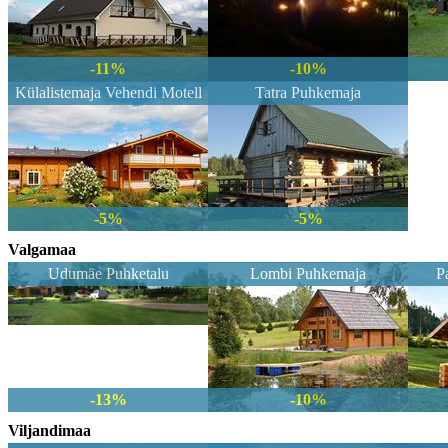
-11%
-10%
Külalistemaja Vehendi Motell
Tatra Puhkemaja
-5%
-5%
Valgamaa
Udumäe Puhketalu
Lombi Puhkemaja
P
-13%
-10%
Viljandimaa