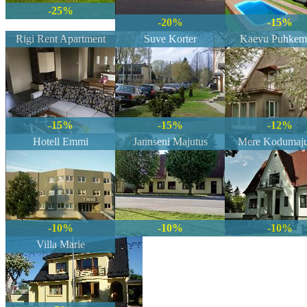
-25%
-20%
-15%
Rigi Rent Apartment
Suve Korter
Kaevu Puhkem
-15%
-15%
-12%
Hotell Emmi
Jannseni Majutus
Mere Kodumaju
-10%
-10%
-10%
Villa Marie