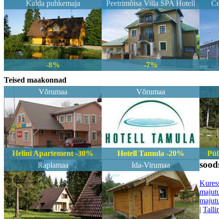
Kalda puhkemaja
Peetrimõisa Villa SPA Hotell
Ce
Viljandi
-8%
-7%
Teised maakonnad
Võrumaa
Võrumaa
Helini Apartement -30%
Hotell Tamula -20%
Pül
sood
Raplamaa
Ida-Virumaa
Kures
majut
majut
|
Talli