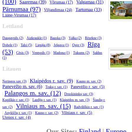
(100)
|
Saaremaa (39)
|
|
Valgamaa (31)
|
Võrumaa (17)
Pärnumaa (97)
|
|
Tartumaa (33)
|
Viljandimaa (24)
Lääne-Virumaa (17)
Lettland
|
|
|
|
|
Daugavpils (2)
Aizkraukle (1)
Bauska (3)
Valka (2)
Rēzekne (3)
Rīga
|
|
|
|
|
Dobele (1)
Talsi (5)
Liepāja (8)
Jelgava (1)
Ogre (3)
(53)
|
|
|
|
|
Cēsis (3)
Ventspils (1)
Madona (1)
Tukums (2)
Saldus
(1)
Litauen
Klaipėdos r. sav. (9)
|
|
|
Neringos sav. (3)
Kauno m. sav. (2)
Panevėžio m. sav. (6)
|
|
Panevėžio r. sav. (5)
Trakų r. sav. (1)
Palangos m. sav. (12)
|
|
|
Druskininkų sav. (3)
|
|
|
Kupiškio r. sav. (1)
Lazdijų r. sav. (1)
Klaipėdos m. sav. (3)
Šiaulių r.
Vilniaus m. sav. (15)
|
|
sav. (2)
Radviliškio r. sav. (1)
|
|
|
|
Vilniaus r. sav. (5)
Anykščių r. sav. (1)
Kauno r. sav. (2)
Utenos r. sav. (4)
Our Sites:
Finland
|
Europe