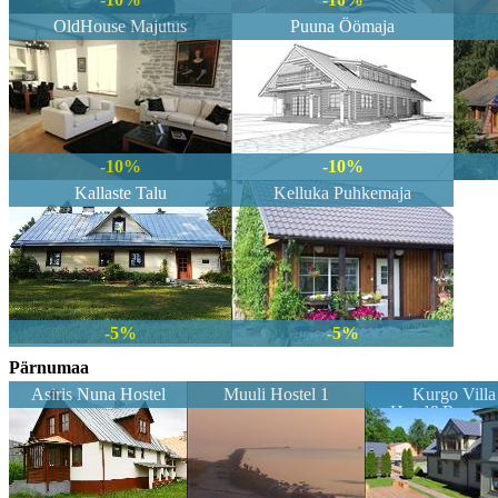
OldHouse Majutus
Puuna Öömaja
-10%
-10%
Kallaste Talu
Kelluka Puhkemaja
-5%
-5%
Pärnumaa
Asiris Nuna Hostel
Muuli Hostel 1
Kurgo Villa
Hotel&Restaur