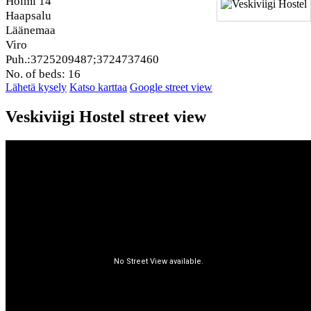
Holmi 14
Haapsalu
Läänemaa
Viro
Puh.:3725209487;3724737460
No. of beds: 16
Lähetä kysely
Katso karttaa
Google street view
Veskiviigi Hostel street view