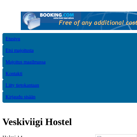
Etusivu
Etsi majoitusta
Majoitus maailmassa
Kontakti
Liity tietokantaan
Kirjaudu sisään
Veskiviigi Hostel