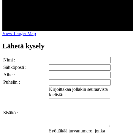
View Larger Map
Lähetä kysely
Nimi :
Sähköposti :
Aihe :
Puhelin :
Kirjoittakaa jollakin seuraavista
kielistä: :
Sisältö :
Syöttäkää turvanumero, jonka