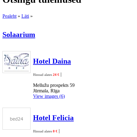
Pealeht
»
Läti
»
Solaarium
Hotel Daina
|
Hinnad alates
24 €
Mellužu prospekts 59
Jūrmala, Rīga
View images (6)
Hotel Felicia
|
Hinnad alates
0 €