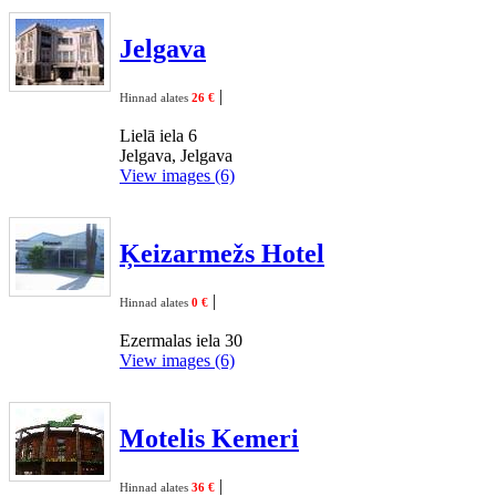
Jelgava
|
Hinnad alates
26 €
Lielā iela 6
Jelgava, Jelgava
View images (6)
Ķeizarmežs Hotel
|
Hinnad alates
0 €
Ezermalas iela 30
View images (6)
Motelis Kemeri
|
Hinnad alates
36 €