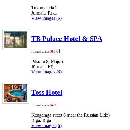
Tukuma iela 2
Jūrmala, Rīga
View images (6)
TB Palace Hotel & SPA
|
Hinnad alates
300 €
Pilsonu 8, Majori
Jūrmala, Rīga
View images (6)
Toss Hotel
|
Hinnad alates
54 €
Kengaraga street 6 (near the Russian Lido)
Rīga, Rīga
View images (6)