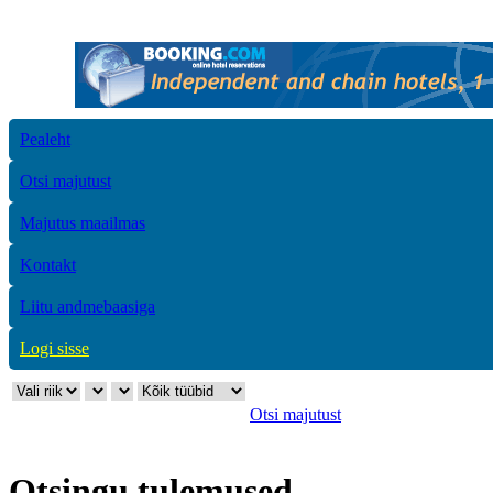
Pealeht
Otsi majutust
Majutus maailmas
Kontakt
Liitu andmebaasiga
Logi sisse
Otsi majutust
Otsingu tulemused