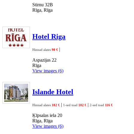
Stirnu 32B
Rīga, Rīga
Hotel Riga
|
Hinnad alates
90 €
Aspazijas 22
Rīga
View images (6)
Islande Hotel
|
|
Hinnad alates
102 €
1-sed toad
102 €
2-sed toad
116 €
Ķīpsalas iela 20
Rīga, Rīga
View images (6)