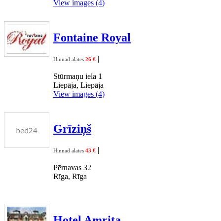
View images (4)
Fontaine Royal
|
Hinnad alates
26 €
Stūrmaņu iela 1
Liepāja, Liepāja
View images (4)
Grīziņš
|
Hinnad alates
43 €
Pērnavas 32
Rīga, Rīga
Hotel Amrita