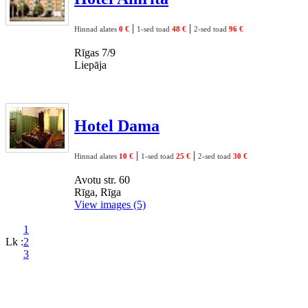
|
|
Hinnad alates
0 €
1-sed toad
48 €
2-sed toad
96 €
Rīgas 7/9
Liepāja
Hotel Dama
|
|
Hinnad alates
10 €
1-sed toad
25 €
2-sed toad
30 €
Avotu str. 60
Rīga, Rīga
View images (5)
1
Lk :
2
3