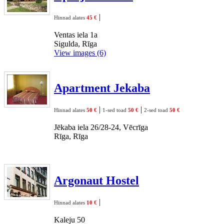
|
Hinnad alates
45 €
Ventas iela 1a
Sigulda, Rīga
View images (6)
Apartment Jekaba
|
|
Hinnad alates
50 €
1-sed toad
50 €
2-sed toad
50 €
Jēkaba iela 26/28-24, Vēcrīga
Rīga, Rīga
Argonaut Hostel
|
Hinnad alates
10 €
Kaleju 50