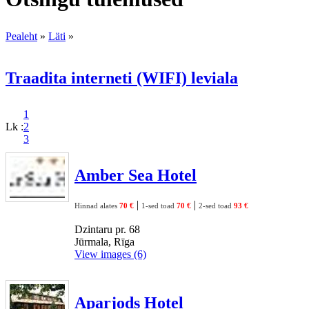
Pealeht
»
Läti
»
Traadita interneti (WIFI) leviala
1
Lk :
2
3
Amber Sea Hotel
|
|
Hinnad alates
70 €
1-sed toad
70 €
2-sed toad
93 €
Dzintaru pr. 68
Jūrmala, Rīga
View images (6)
Aparjods Hotel