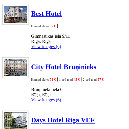
Best Hotel
|
Hinnad alates
36 €
Ģimnastikas iela 9/11
Rīga, Rīga
View images (6)
City Hotel Bruņinieks
|
|
Hinnad alates
71 €
1-sed toad
43 €
2-sed toad
57 €
Bruņinieku iela 6
Rīga, Rīga
View images (6)
Days Hotel Riga VEF