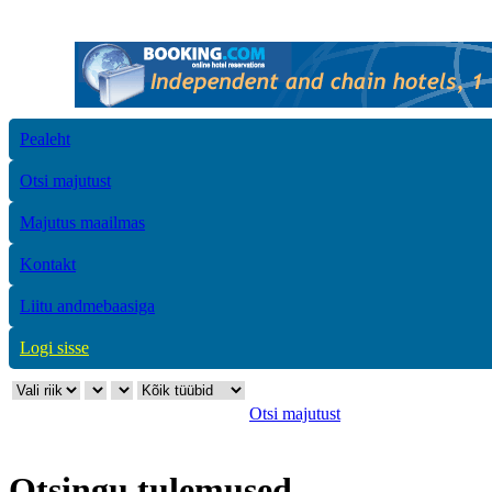
Pealeht
Otsi majutust
Majutus maailmas
Kontakt
Liitu andmebaasiga
Logi sisse
Otsi majutust
Otsingu tulemused