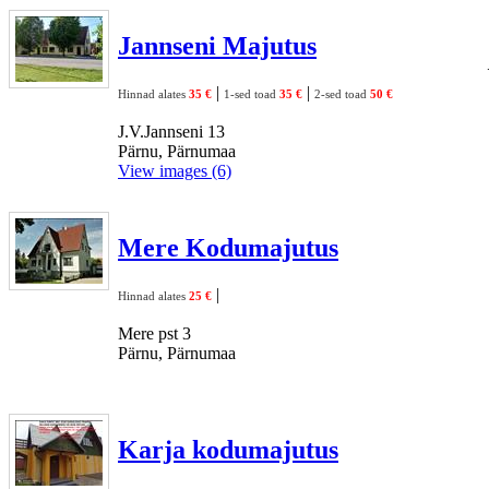
Jannseni Majutus
|
|
Hinnad alates
35 €
1-sed toad
35 €
2-sed toad
50 €
J.V.Jannseni 13
Pärnu, Pärnumaa
View images (6)
Mere Kodumajutus
|
Hinnad alates
25 €
Mere pst 3
Pärnu, Pärnumaa
Karja kodumajutus