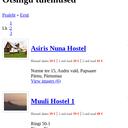
Pealeht
»
Eesti
1
Lk :
2
3
Asiris Nuna Hostel
|
|
Hinnad alates
10 €
1-sed toad
20 €
2-sed toad
41 €
Nurme tee 15, Audru vald, Papsaare
Pärnu, Pärnumaa
View images (6)
Muuli Hostel 1
|
|
Hinnad alates
39 €
1-sed toad
39 €
2-sed toad
49 €
Ringi 50-1