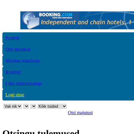
Pealeht
Otsi majutust
Majutus maailmas
Kontakt
Liitu andmebaasiga
Logi sisse
Otsi majutust
Otsingu tulemused