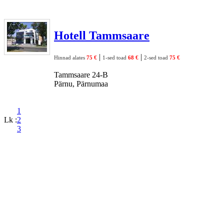
Hotell Tammsaare
|
|
Hinnad alates
75 €
1-sed toad
68 €
2-sed toad
75 €
Tammsaare 24-B
Pärnu, Pärnumaa
1
Lk :
2
3