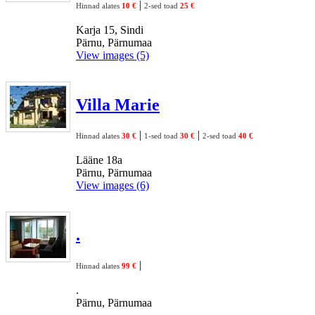
|
Hinnad alates
10 €
2-sed toad
25 €
Karja 15, Sindi
Pärnu, Pärnumaa
View images (5)
Villa Marie
|
|
Hinnad alates
30 €
1-sed toad
30 €
2-sed toad
40 €
Lääne 18a
Pärnu, Pärnumaa
View images (6)
.
|
Hinnad alates
99 €
.
Pärnu, Pärnumaa