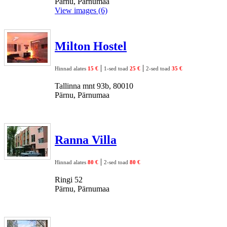
Pärnu, Pärnumaa
View images (6)
Milton Hostel
|
|
Hinnad alates
15 €
1-sed toad
25 €
2-sed toad
35 €
Tallinna mnt 93b, 80010
Pärnu, Pärnumaa
Ranna Villa
|
Hinnad alates
80 €
2-sed toad
80 €
Ringi 52
Pärnu, Pärnumaa